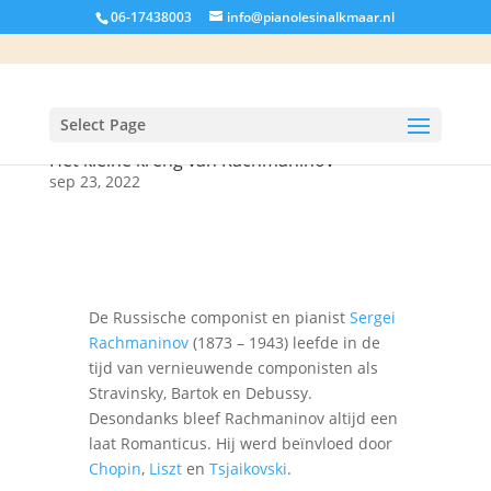
06-17438003
info@pianolesinalkmaar.nl
Select Page
Het kleine kreng van Rachmaninov
sep 23, 2022
De Russische componist en pianist
Sergei
Rachmaninov
(1873 – 1943) leefde in de
tijd van vernieuwende componisten als
Stravinsky, Bartok en Debussy.
Desondanks bleef Rachmaninov altijd een
laat Romanticus. Hij werd beïnvloed door
Chopin
,
Liszt
en
Tsjaikovski
.